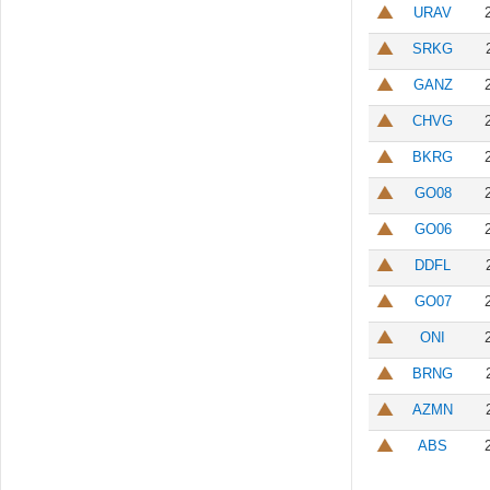
URAV
SRKG
GANZ
CHVG
BKRG
GO08
GO06
DDFL
GO07
ONI
BRNG
AZMN
ABS