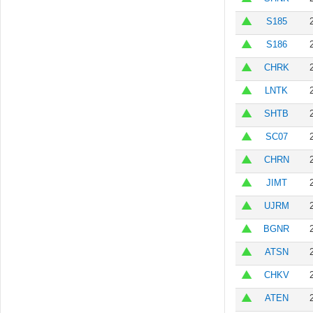
S185
S186
CHRK
LNTK
SHTB
SC07
CHRN
JIMT
UJRM
BGNR
ATSN
CHKV
ATEN