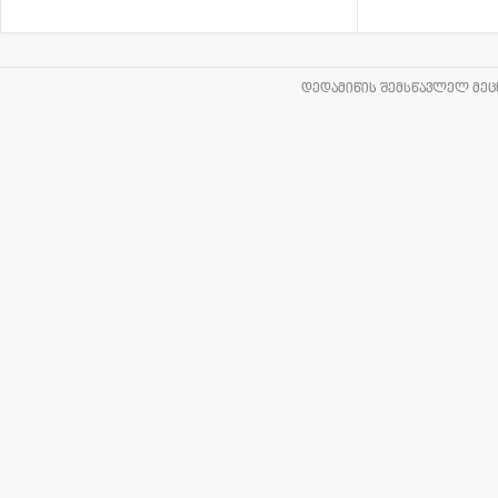
ᲓᲔᲓᲐᲛᲘᲬᲘᲡ ᲨᲔᲛᲡᲬᲐᲕᲚᲔᲚ ᲛᲔᲪᲜ