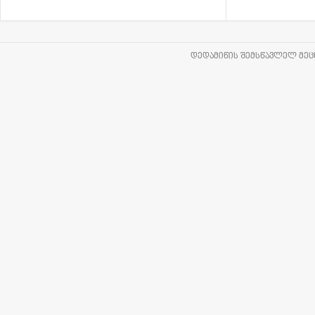
ᲓᲔᲓᲐᲛᲘᲬᲘᲡ ᲨᲔᲛᲡᲬᲐᲕᲚᲔᲚ ᲛᲔᲪᲜ