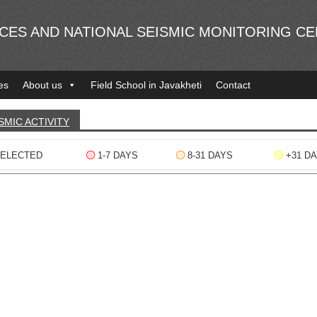
NCES AND NATIONAL SEISMIC MONITORING C
es
About us
Field School in Javakheti
Contact
SMIC ACTIVITY
ELECTED
1-7 DAYS
8-31 DAYS
+31 D