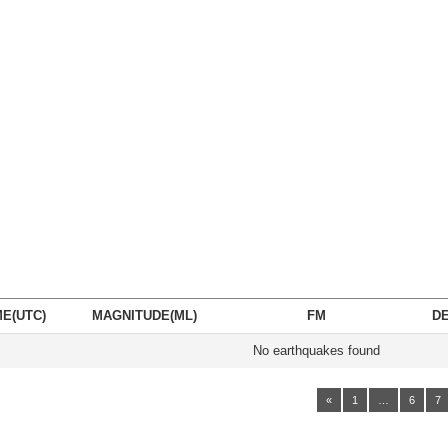
ME(UTC)
MAGNITUDE(ML)
FM
DE
No earthquakes found
«
1
…
6
7