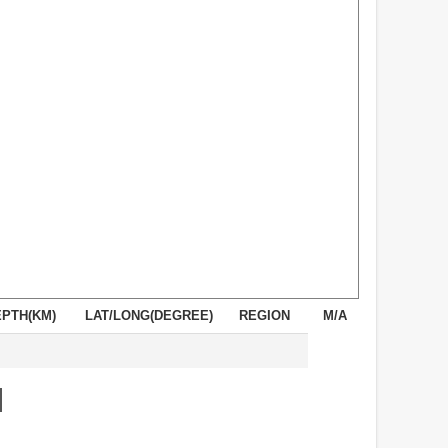
PTH(KM)
LAT/LONG(DEGREE)
REGION
M/A