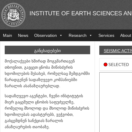
INSTITUTE OF EARTH SCIENCES A
Main
News
Observation
Research
Services
About
ᲒᲐᲜᲪᲮᲐᲓᲔᲑᲔᲑᲘ
SEISMIC ACTI
მოქალაქეები ხშირად მოგვმართავენ
SELECTED
თხოვნით, გავცეთ ცნობა მიწისძვრის
ხდომილების შესახებ, რომელსაც შემდგომში
წარადგენენ სადაზღვევო კომპანიებში
ზარალის ასანაზღაურებლად.
სადაზღვევო აგენტები, ჩვენი ინსტიტუტის
მიერ გაცემული ცნობის საფუძველზე,
რომელიც მხოლოდ და მხოლოდ მიწისძვრის
ხდომილებას ადასტურებს, ვეჭვობთ,
გასცემდნენ სანქციას ზარალის
ანაზღაურების თაობაზე.