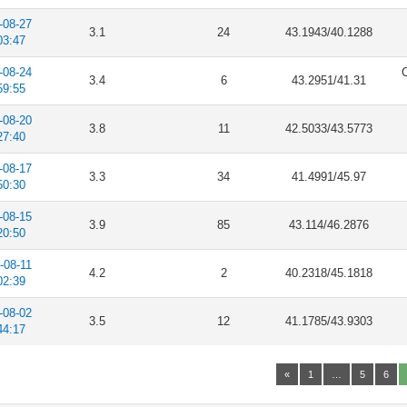
-08-27
3.1
24
43.1943/40.1288
03:47
-08-24
C
3.4
6
43.2951/41.31
59:55
-08-20
3.8
11
42.5033/43.5773
27:40
-08-17
3.3
34
41.4991/45.97
50:30
-08-15
3.9
85
43.114/46.2876
20:50
-08-11
4.2
2
40.2318/45.1818
02:39
-08-02
3.5
12
41.1785/43.9303
44:17
«
1
…
5
6