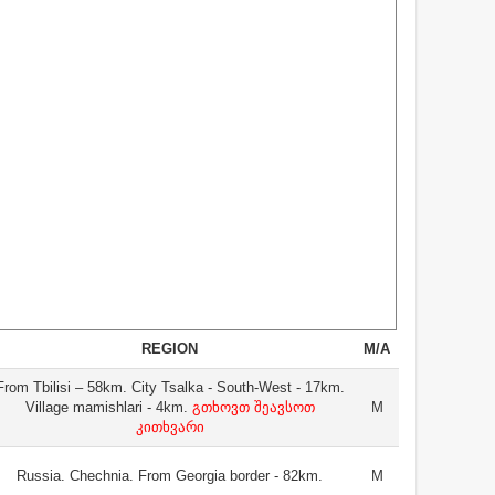
REGION
M/A
From Tbilisi – 58km. City Tsalka - South-West - 17km.
Village mamishlari - 4km.
გთხოვთ შეავსოთ
M
კითხვარი
Russia. Chechnia. From Georgia border - 82km.
M