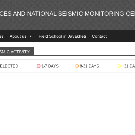
NCES AND NATIONAL SEISMIC MONITORING C
es
About us
Field School in Javakheti
Contact
SMIC ACTIVITY
ELECTED
1-7 DAYS
8-31 DAYS
+31 D