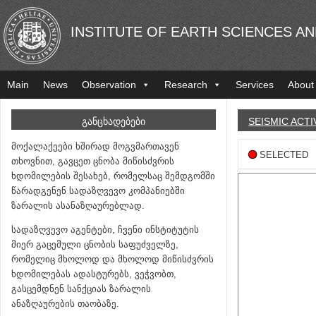
INSTITUTE OF EARTH SCIENCES A
Main
News
Observation
Research
Services
About
ᲒᲐᲜᲪᲮᲐᲓᲔᲑᲔᲑᲘ
SEISMIC ACTI
მოქალაქეები ხშირად მოგვმართავენ
SELECTED
თხოვნით, გავცეთ ცნობა მიწისძვრის
ხდომილების შესახებ, რომელსაც შემდგომში
წარადგენენ სადაზღვევო კომპანიებში
ზარალის ასანაზღაურებლად.
სადაზღვევო აგენტები, ჩვენი ინსტიტუტის
მიერ გაცემული ცნობის საფუძველზე,
რომელიც მხოლოდ და მხოლოდ მიწისძვრის
ხდომილებას ადასტურებს, ვეჭვობთ,
გასცემდნენ სანქციას ზარალის
ანაზღაურების თაობაზე.