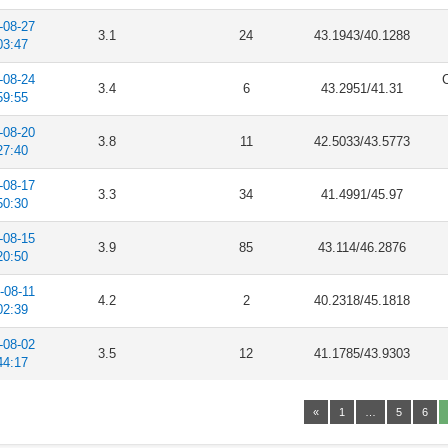
-08-27
3.1
24
43.1943/40.1288
03:47
-08-24
C
3.4
6
43.2951/41.31
59:55
-08-20
3.8
11
42.5033/43.5773
27:40
-08-17
3.3
34
41.4991/45.97
50:30
-08-15
3.9
85
43.114/46.2876
20:50
-08-11
4.2
2
40.2318/45.1818
02:39
-08-02
3.5
12
41.1785/43.9303
44:17
«
1
…
5
6