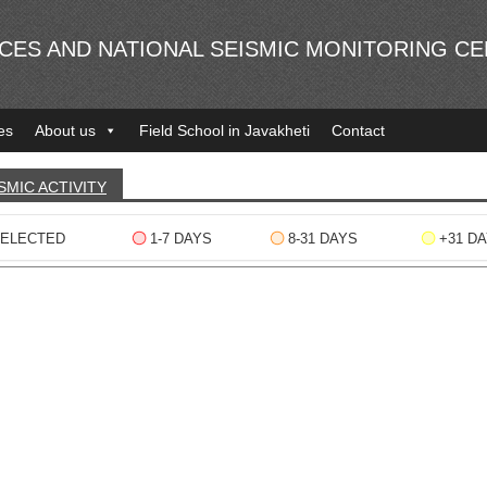
NCES AND NATIONAL SEISMIC MONITORING C
es
About us
Field School in Javakheti
Contact
SMIC ACTIVITY
ELECTED
1-7 DAYS
8-31 DAYS
+31 D