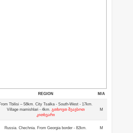
REGION
M/A
From Tbilisi – 58km. City Tsalka - South-West - 17km.
Village mamishlari - 4km.
გთხოვთ შეავსოთ
M
კითხვარი
Russia. Chechnia. From Georgia border - 82km.
M