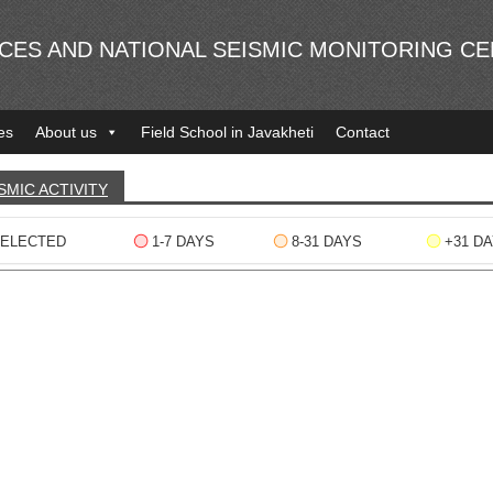
NCES AND NATIONAL SEISMIC MONITORING C
es
About us
Field School in Javakheti
Contact
SMIC ACTIVITY
ELECTED
1-7 DAYS
8-31 DAYS
+31 D