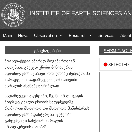
INSTITUTE OF EARTH SCIENCES A
Main
News
Observation
Research
Services
About
ᲒᲐᲜᲪᲮᲐᲓᲔᲑᲔᲑᲘ
SEISMIC ACTI
მოქალაქეები ხშირად მოგვმართავენ
SELECTED
თხოვნით, გავცეთ ცნობა მიწისძვრის
ხდომილების შესახებ, რომელსაც შემდგომში
წარადგენენ სადაზღვევო კომპანიებში
ზარალის ასანაზღაურებლად.
სადაზღვევო აგენტები, ჩვენი ინსტიტუტის
მიერ გაცემული ცნობის საფუძველზე,
რომელიც მხოლოდ და მხოლოდ მიწისძვრის
ხდომილებას ადასტურებს, ვეჭვობთ,
გასცემდნენ სანქციას ზარალის
ანაზღაურების თაობაზე.