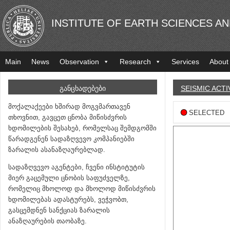
INSTITUTE OF EARTH SCIENCES A
Main
News
Observation
Research
Services
About
ᲒᲐᲜᲪᲮᲐᲓᲔᲑᲔᲑᲘ
SEISMIC ACTI
მოქალაქეები ხშირად მოგვმართავენ
SELECTED
თხოვნით, გავცეთ ცნობა მიწისძვრის
ხდომილების შესახებ, რომელსაც შემდგომში
წარადგენენ სადაზღვევო კომპანიებში
ზარალის ასანაზღაურებლად.
სადაზღვევო აგენტები, ჩვენი ინსტიტუტის
მიერ გაცემული ცნობის საფუძველზე,
რომელიც მხოლოდ და მხოლოდ მიწისძვრის
ხდომილებას ადასტურებს, ვეჭვობთ,
გასცემდნენ სანქციას ზარალის
ანაზღაურების თაობაზე.