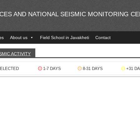
NCES AND NATIONAL SEISMIC MONITORING C
es
About us
Field School in Javakheti
Contact
SMIC ACTIVITY
ELECTED
1-7 DAYS
8-31 DAYS
+31 D