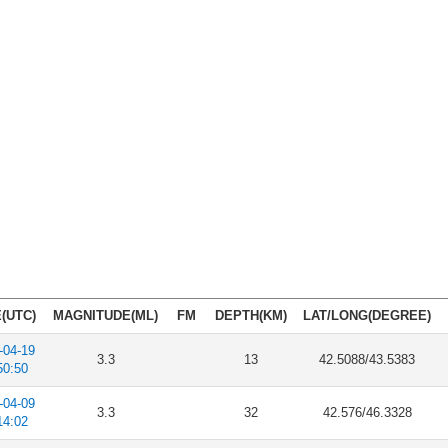
(UTC)
MAGNITUDE(ML)
FM
DEPTH(KM)
LAT/LONG(DEGREE)
-04-19
3.3
13
42.5088/43.5383
50:50
-04-09
3.3
32
42.576/46.3328
14:02