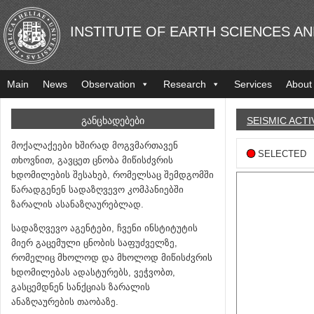
INSTITUTE OF EARTH SCIENCES A
Main
News
Observation
Research
Services
About
ᲒᲐᲜᲪᲮᲐᲓᲔᲑᲔᲑᲘ
SEISMIC ACTI
მოქალაქეები ხშირად მოგვმართავენ
SELECTED
თხოვნით, გავცეთ ცნობა მიწისძვრის
ხდომილების შესახებ, რომელსაც შემდგომში
წარადგენენ სადაზღვევო კომპანიებში
ზარალის ასანაზღაურებლად.
სადაზღვევო აგენტები, ჩვენი ინსტიტუტის
მიერ გაცემული ცნობის საფუძველზე,
რომელიც მხოლოდ და მხოლოდ მიწისძვრის
ხდომილებას ადასტურებს, ვეჭვობთ,
გასცემდნენ სანქციას ზარალის
ანაზღაურების თაობაზე.