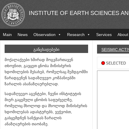
INSTITUTE OF EARTH SCIENCES A
Main
News
Observation
Research
Services
About
ᲒᲐᲜᲪᲮᲐᲓᲔᲑᲔᲑᲘ
SEISMIC ACTI
მოქალაქეები ხშირად მოგვმართავენ
SELECTED
თხოვნით, გავცეთ ცნობა მიწისძვრის
ხდომილების შესახებ, რომელსაც შემდგომში
წარადგენენ სადაზღვევო კომპანიებში
ზარალის ასანაზღაურებლად.
სადაზღვევო აგენტები, ჩვენი ინსტიტუტის
მიერ გაცემული ცნობის საფუძველზე,
რომელიც მხოლოდ და მხოლოდ მიწისძვრის
ხდომილებას ადასტურებს, ვეჭვობთ,
გასცემდნენ სანქციას ზარალის
ანაზღაურების თაობაზე.