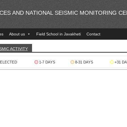
NCES AND NATIONAL SEISMIC MONITORING C
es
About us
Field School in Javakheti
Contact
SMIC ACTIVITY
ELECTED
1-7 DAYS
8-31 DAYS
+31 D