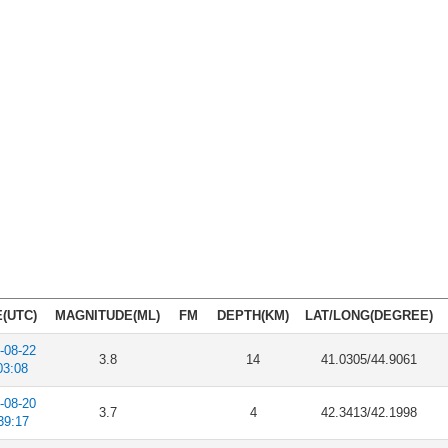
(UTC)
MAGNITUDE(ML)
FM
DEPTH(KM)
LAT/LONG(DEGREE)
-08-22
3.8
14
41.0305/44.9061
03:08
-08-20
3.7
4
42.3413/42.1998
39:17