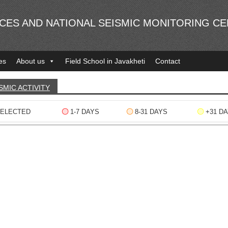
NCES AND NATIONAL SEISMIC MONITORING C
es
About us
Field School in Javakheti
Contact
SMIC ACTIVITY
ELECTED
1-7 DAYS
8-31 DAYS
+31 D