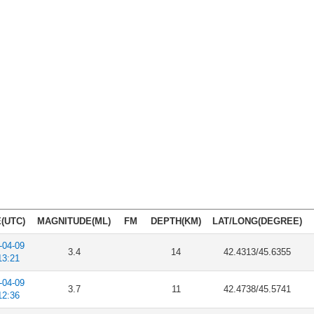
(UTC)
MAGNITUDE(ML)
FM
DEPTH(KM)
LAT/LONG(DEGREE)
-04-09
3.4
14
42.4313/45.6355
13:21
-04-09
3.7
11
42.4738/45.5741
12:36