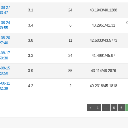
-08-27
3.1
24
43.1943/40.1288
03:47
-08-24
C
3.4
6
43.2951/41.31
59:55
-08-20
3.8
11
42.5033/43.5773
27:40
-08-17
3.3
34
41.4991/45.97
50:30
-08-15
3.9
85
43.114/46.2876
20:50
-08-11
4.2
2
40.2318/45.1818
02:39
«
1
…
5
6