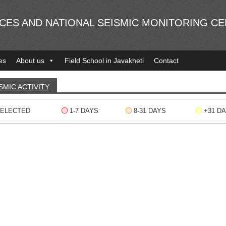
NCES AND NATIONAL SEISMIC MONITORING C
es
About us
Field School in Javakheti
Contact
SMIC ACTIVITY
ELECTED
1-7 DAYS
8-31 DAYS
+31 D