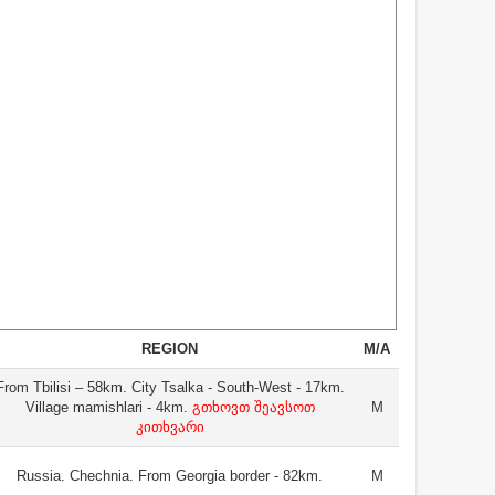
REGION
M/A
From Tbilisi – 58km. City Tsalka - South-West - 17km.
Village mamishlari - 4km.
გთხოვთ შეავსოთ
M
კითხვარი
Russia. Chechnia. From Georgia border - 82km.
M