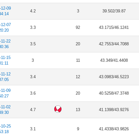
-12-09
4.2
3
39.502/39.87
34:14
-12-07
3.3
92
43.1715/46.1241
20:20
-11-22
3.5
20
42.7553/44.7088
30:36
-11-15
3
11
43.349/41.4408
01:11
-11-12
3.4
12
43.0983/46.5223
37:05
-11-09
3.6
20
40.5258/47.3748
50:27
-11-02
4.7
13
41.1398/43.9276
49:30
-10-25
3.1
9
41.4338/43.9826
53:18