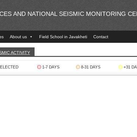
NCES AND NATIONAL SEISMIC MONITORING C
es
About us
Field School in Javakheti
Contact
SMIC ACTIVITY
ELECTED
1-7 DAYS
8-31 DAYS
+31 D