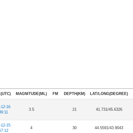
(UTC)
MAGNITUDE(ML)
FM
DEPTH(KM)
LAT/LONG(DEGREE)
-12-16
3.5
21
41.731/45.6326
39:11
-12-15
4
30
44.5591/43.9043
57:12