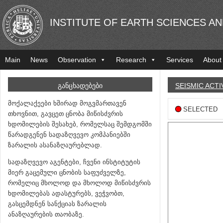
INSTITUTE OF EARTH SCIENCES A
Main
News
Observation
Research
Services
About
ᲒᲐᲜᲪᲮᲐᲓᲔᲑᲔᲑᲘ
SEISMIC ACTI
მოქალაქეები ხშირად მოგვმართავენ
SELECTED
თხოვნით, გავცეთ ცნობა მიწისძვრის
ხდომილების შესახებ, რომელსაც შემდგომში
წარადგენენ სადაზღვევო კომპანიებში
ზარალის ასანაზღაურებლად.
სადაზღვევო აგენტები, ჩვენი ინსტიტუტის
მიერ გაცემული ცნობის საფუძველზე,
რომელიც მხოლოდ და მხოლოდ მიწისძვრის
ხდომილებას ადასტურებს, ვეჭვობთ,
გასცემდნენ სანქციას ზარალის
ანაზღაურების თაობაზე.