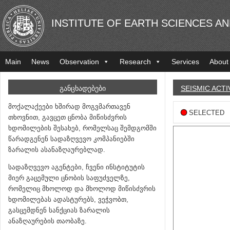
INSTITUTE OF EARTH SCIENCES A
Main
News
Observation
Research
Services
About
ᲒᲐᲜᲪᲮᲐᲓᲔᲑᲔᲑᲘ
SEISMIC ACTI
მოქალაქეები ხშირად მოგვმართავენ
SELECTED
თხოვნით, გავცეთ ცნობა მიწისძვრის
ხდომილების შესახებ, რომელსაც შემდგომში
წარადგენენ სადაზღვევო კომპანიებში
ზარალის ასანაზღაურებლად.
სადაზღვევო აგენტები, ჩვენი ინსტიტუტის
მიერ გაცემული ცნობის საფუძველზე,
რომელიც მხოლოდ და მხოლოდ მიწისძვრის
ხდომილებას ადასტურებს, ვეჭვობთ,
გასცემდნენ სანქციას ზარალის
ანაზღაურების თაობაზე.