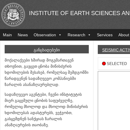
INSTITUTE OF EARTH SCIENCES A
Main
News
Observation
Research
Services
About
ᲒᲐᲜᲪᲮᲐᲓᲔᲑᲔᲑᲘ
SEISMIC ACTI
მოქალაქეები ხშირად მოგვმართავენ
SELECTED
თხოვნით, გავცეთ ცნობა მიწისძვრის
ხდომილების შესახებ, რომელსაც შემდგომში
წარადგენენ სადაზღვევო კომპანიებში
ზარალის ასანაზღაურებლად.
სადაზღვევო აგენტები, ჩვენი ინსტიტუტის
მიერ გაცემული ცნობის საფუძველზე,
რომელიც მხოლოდ და მხოლოდ მიწისძვრის
ხდომილებას ადასტურებს, ვეჭვობთ,
გასცემდნენ სანქციას ზარალის
ანაზღაურების თაობაზე.