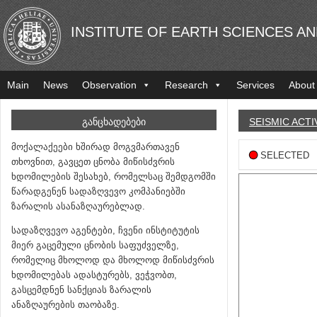
INSTITUTE OF EARTH SCIENCES A
Main
News
Observation
Research
Services
About
ᲒᲐᲜᲪᲮᲐᲓᲔᲑᲔᲑᲘ
SEISMIC ACTI
მოქალაქეები ხშირად მოგვმართავენ
SELECTED
თხოვნით, გავცეთ ცნობა მიწისძვრის
ხდომილების შესახებ, რომელსაც შემდგომში
წარადგენენ სადაზღვევო კომპანიებში
ზარალის ასანაზღაურებლად.
სადაზღვევო აგენტები, ჩვენი ინსტიტუტის
მიერ გაცემული ცნობის საფუძველზე,
რომელიც მხოლოდ და მხოლოდ მიწისძვრის
ხდომილებას ადასტურებს, ვეჭვობთ,
გასცემდნენ სანქციას ზარალის
ანაზღაურების თაობაზე.