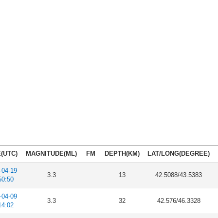
(UTC)
MAGNITUDE(ML)
FM
DEPTH(KM)
LAT/LONG(DEGREE)
-04-19
3.3
13
42.5088/43.5383
50:50
-04-09
3.3
32
42.576/46.3328
14:02