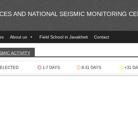
NCES AND NATIONAL SEISMIC MONITORING C
es
About us
Field School in Javakheti
Contact
SMIC ACTIVITY
ELECTED
1-7 DAYS
8-31 DAYS
+31 D