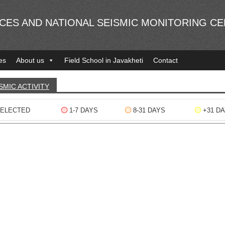
NCES AND NATIONAL SEISMIC MONITORING C
es
About us
Field School in Javakheti
Contact
SMIC ACTIVITY
ELECTED
1-7 DAYS
8-31 DAYS
+31 D