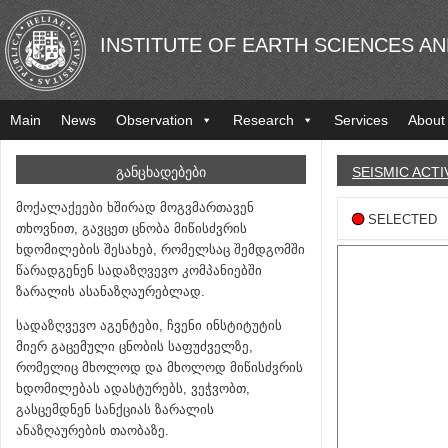
INSTITUTE OF EARTH SCIENCES A
Main
News
Observation
Research
Services
About
ᲒᲐᲜᲪᲮᲐᲓᲔᲑᲔᲑᲘ
SEISMIC ACTI
მოქალაქეები ხშირად მოგვმართავენ
SELECTED
თხოვნით, გავცეთ ცნობა მიწისძვრის
ხდომილების შესახებ, რომელსაც შემდგომში
წარადგენენ სადაზღვევო კომპანიებში
ზარალის ასანაზღაურებლად.
სადაზღვევო აგენტები, ჩვენი ინსტიტუტის
მიერ გაცემული ცნობის საფუძველზე,
რომელიც მხოლოდ და მხოლოდ მიწისძვრის
ხდომილებას ადასტურებს, ვეჭვობთ,
გასცემდნენ სანქციას ზარალის
ანაზღაურების თაობაზე.