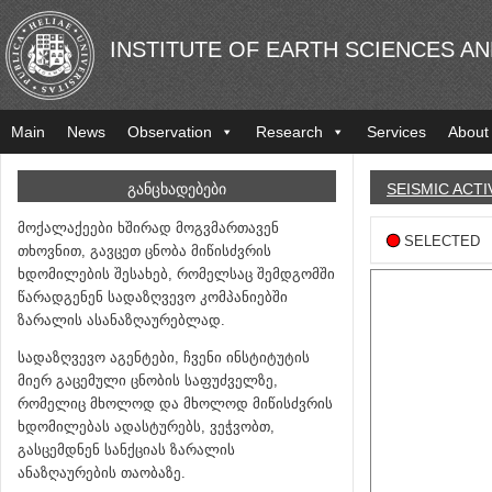
INSTITUTE OF EARTH SCIENCES A
Main
News
Observation
Research
Services
About
ᲒᲐᲜᲪᲮᲐᲓᲔᲑᲔᲑᲘ
SEISMIC ACTI
მოქალაქეები ხშირად მოგვმართავენ
SELECTED
თხოვნით, გავცეთ ცნობა მიწისძვრის
ხდომილების შესახებ, რომელსაც შემდგომში
წარადგენენ სადაზღვევო კომპანიებში
ზარალის ასანაზღაურებლად.
სადაზღვევო აგენტები, ჩვენი ინსტიტუტის
მიერ გაცემული ცნობის საფუძველზე,
რომელიც მხოლოდ და მხოლოდ მიწისძვრის
ხდომილებას ადასტურებს, ვეჭვობთ,
გასცემდნენ სანქციას ზარალის
ანაზღაურების თაობაზე.