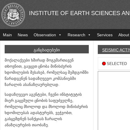
INSTITUTE OF EARTH SCIENCES A
Main
News
Observation
Research
Services
About
ᲒᲐᲜᲪᲮᲐᲓᲔᲑᲔᲑᲘ
SEISMIC ACTI
მოქალაქეები ხშირად მოგვმართავენ
SELECTED
თხოვნით, გავცეთ ცნობა მიწისძვრის
ხდომილების შესახებ, რომელსაც შემდგომში
წარადგენენ სადაზღვევო კომპანიებში
ზარალის ასანაზღაურებლად.
სადაზღვევო აგენტები, ჩვენი ინსტიტუტის
მიერ გაცემული ცნობის საფუძველზე,
რომელიც მხოლოდ და მხოლოდ მიწისძვრის
ხდომილებას ადასტურებს, ვეჭვობთ,
გასცემდნენ სანქციას ზარალის
ანაზღაურების თაობაზე.