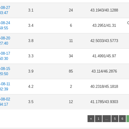
-08-27
3.1
24
43.1943/40.1288
03:47
-08-24
C
3.4
6
43.2951/41.31
59:55
-08-20
3.8
11
42.5033/43.5773
27:40
-08-17
3.3
34
41.4991/45.97
50:30
-08-15
3.9
85
43.114/46.2876
20:50
-08-11
4.2
2
40.2318/45.1818
02:39
-08-02
3.5
12
41.1785/43.9303
44:17
«
1
…
5
6