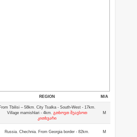
REGION
M/A
From Tbilisi – 58km. City Tsalka - South-West - 17km.
Village mamishlari - 4km.
გთხოვთ შეავსოთ
M
კითხვარი
Russia. Chechnia. From Georgia border - 82km.
M