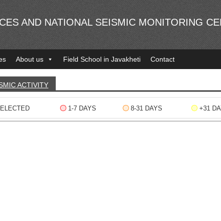
NCES AND NATIONAL SEISMIC MONITORING C
es
About us
Field School in Javakheti
Contact
SMIC ACTIVITY
ELECTED
1-7 DAYS
8-31 DAYS
+31 D