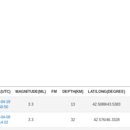
(UTC)
MAGNITUDE(ML)
FM
DEPTH(KM)
LAT/LONG(DEGREE)
-04-19
3.3
13
42.5088/43.5383
50:50
-04-09
3.3
32
42.576/46.3328
14:02