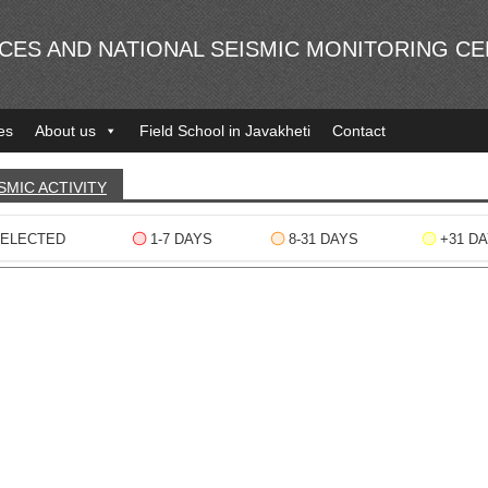
NCES AND NATIONAL SEISMIC MONITORING C
es
About us
Field School in Javakheti
Contact
SMIC ACTIVITY
ELECTED
1-7 DAYS
8-31 DAYS
+31 D