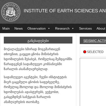
INSTITUTE OF EARTH SCIENCES A
Main
News
Observation
Research
Services
About
ᲒᲐᲜᲪᲮᲐᲓᲔᲑᲔᲑᲘ
SEISMIC ACTI
მოქალაქეები ხშირად მოგვმართავენ
SELECTED
თხოვნით, გავცეთ ცნობა მიწისძვრის
ხდომილების შესახებ, რომელსაც შემდგომში
წარადგენენ სადაზღვევო კომპანიებში
ზარალის ასანაზღაურებლად.
სადაზღვევო აგენტები, ჩვენი ინსტიტუტის
მიერ გაცემული ცნობის საფუძველზე,
რომელიც მხოლოდ და მხოლოდ მიწისძვრის
ხდომილებას ადასტურებს, ვეჭვობთ,
გასცემდნენ სანქციას ზარალის
ანაზღაურების თაობაზე.