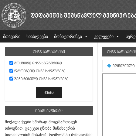
ᲓᲔᲓᲐᲛᲘᲬᲘᲡ ᲨᲔᲛᲡᲬᲐᲕᲚᲔᲚ ᲛᲔᲪᲜᲘᲔᲠᲔᲑ
მთავარი
სიახლეები
მონიტორინგი
კვლევები
სერვ
GNSS ᲡᲐᲓᲒᲣᲠᲔᲑᲘ
GNSS ᲡᲐᲓᲒᲣᲠᲔ
ᲛᲝᲥᲛᲔᲓᲘ GNSS ᲡᲐᲓᲒᲣᲠᲔᲑᲘ
ᲛᲝᲜᲘᲨᲜᲣᲚᲘ
ᲓᲠᲝᲔᲑᲘᲗᲘ GNSS ᲡᲐᲓᲒᲣᲠᲔᲑᲘ
ᲨᲔᲩᲔᲠᲔᲑᲣᲚᲘ GNSS ᲡᲐᲓᲒᲣᲠᲔᲑᲘ
ᲒᲐᲜᲪᲮᲐᲓᲔᲑᲔᲑᲘ
მოქალაქეები ხშირად მოგვმართავენ
თხოვნით, გავცეთ ცნობა მიწისძვრის
ხდომილების შესახებ, რომელსაც შემდგომში