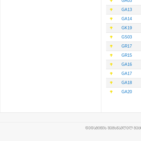
GA03
GA13
GA14
GK19
GS03
GR17
GR15
GA16
GA17
GA18
GA20
ᲓᲔᲓᲐᲛᲘᲬᲘᲡ ᲨᲔᲛᲡᲬᲐᲕᲚᲔᲚ ᲛᲔᲪᲜ