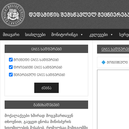
ᲓᲔᲓᲐᲛᲘᲬᲘᲡ ᲨᲔᲛᲡᲬᲐᲕᲚᲔᲚ ᲛᲔᲪᲜᲘᲔᲠᲔᲑ
მთავარი
სიახლეები
მონიტორინგი
კვლევები
სერვ
GNSS ᲡᲐᲓᲒᲣᲠᲔᲑᲘ
GNSS ᲡᲐᲓᲒᲣᲠᲔ
ᲛᲝᲥᲛᲔᲓᲘ GNSS ᲡᲐᲓᲒᲣᲠᲔᲑᲘ
ᲛᲝᲜᲘᲨᲜᲣᲚᲘ
ᲓᲠᲝᲔᲑᲘᲗᲘ GNSS ᲡᲐᲓᲒᲣᲠᲔᲑᲘ
ᲨᲔᲩᲔᲠᲔᲑᲣᲚᲘ GNSS ᲡᲐᲓᲒᲣᲠᲔᲑᲘ
ᲒᲐᲜᲪᲮᲐᲓᲔᲑᲔᲑᲘ
მოქალაქეები ხშირად მოგვმართავენ
თხოვნით, გავცეთ ცნობა მიწისძვრის
ხდომილების შესახებ, რომელსაც შემდგომში