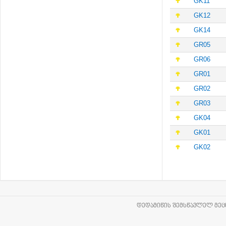
GK11
GK12
GK14
GR05
GR06
GR01
GR02
GR03
GK04
GK01
GK02
ᲓᲔᲓᲐᲛᲘᲬᲘᲡ ᲨᲔᲛᲡᲬᲐᲕᲚᲔᲚ ᲛᲔᲪᲜ