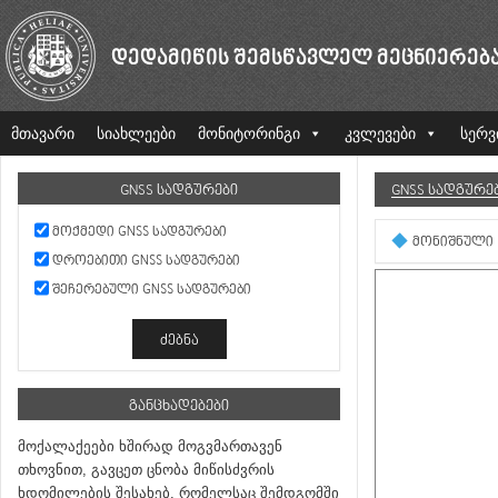
ᲓᲔᲓᲐᲛᲘᲬᲘᲡ ᲨᲔᲛᲡᲬᲐᲕᲚᲔᲚ ᲛᲔᲪᲜᲘᲔᲠᲔᲑ
მთავარი
სიახლეები
მონიტორინგი
კვლევები
სერვ
GNSS ᲡᲐᲓᲒᲣᲠᲔᲑᲘ
GNSS ᲡᲐᲓᲒᲣᲠᲔ
ᲛᲝᲥᲛᲔᲓᲘ GNSS ᲡᲐᲓᲒᲣᲠᲔᲑᲘ
ᲛᲝᲜᲘᲨᲜᲣᲚᲘ
ᲓᲠᲝᲔᲑᲘᲗᲘ GNSS ᲡᲐᲓᲒᲣᲠᲔᲑᲘ
ᲨᲔᲩᲔᲠᲔᲑᲣᲚᲘ GNSS ᲡᲐᲓᲒᲣᲠᲔᲑᲘ
ᲒᲐᲜᲪᲮᲐᲓᲔᲑᲔᲑᲘ
მოქალაქეები ხშირად მოგვმართავენ
თხოვნით, გავცეთ ცნობა მიწისძვრის
ხდომილების შესახებ, რომელსაც შემდგომში