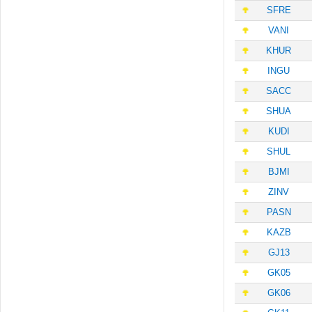
SFRE
VANI
KHUR
INGU
SACC
SHUA
KUDI
SHUL
BJMI
ZINV
PASN
KAZB
GJ13
GK05
GK06