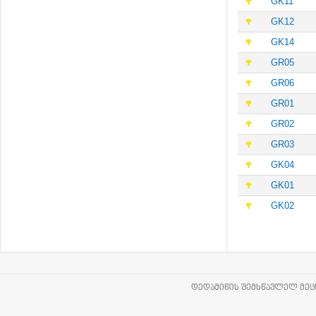
GK11
GK12
GK14
GR05
GR06
GR01
GR02
GR03
GK04
GK01
GK02
ᲓᲔᲓᲐᲛᲘᲬᲘᲡ ᲨᲔᲛᲡᲬᲐᲕᲚᲔᲚ ᲛᲔᲪᲜ