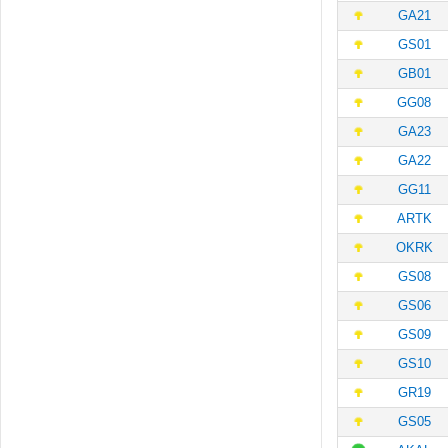
GA21
GS01
GB01
GG08
GA23
GA22
GG11
ARTK
OKRK
GS08
GS06
GS09
GS10
GR19
GS05