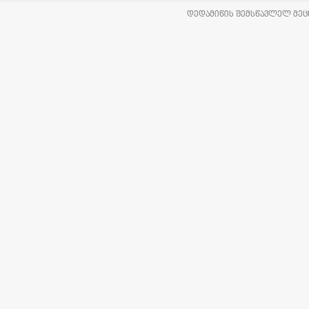
ᲓᲔᲓᲐᲛᲘᲬᲘᲡ ᲨᲔᲛᲡᲬᲐᲕᲚᲔᲚ ᲛᲔᲪᲜ