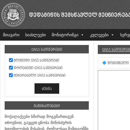
ᲓᲔᲓᲐᲛᲘᲬᲘᲡ ᲨᲔᲛᲡᲬᲐᲕᲚᲔᲚ ᲛᲔᲪᲜᲘᲔᲠᲔᲑ
მთავარი
სიახლეები
მონიტორინგი
კვლევები
სერვ
GNSS ᲡᲐᲓᲒᲣᲠᲔᲑᲘ
GNSS ᲡᲐᲓᲒᲣᲠᲔ
ᲛᲝᲥᲛᲔᲓᲘ GNSS ᲡᲐᲓᲒᲣᲠᲔᲑᲘ
ᲛᲝᲜᲘᲨᲜᲣᲚᲘ
ᲓᲠᲝᲔᲑᲘᲗᲘ GNSS ᲡᲐᲓᲒᲣᲠᲔᲑᲘ
ᲨᲔᲩᲔᲠᲔᲑᲣᲚᲘ GNSS ᲡᲐᲓᲒᲣᲠᲔᲑᲘ
ᲒᲐᲜᲪᲮᲐᲓᲔᲑᲔᲑᲘ
მოქალაქეები ხშირად მოგვმართავენ
თხოვნით, გავცეთ ცნობა მიწისძვრის
ხდომილების შესახებ, რომელსაც შემდგომში