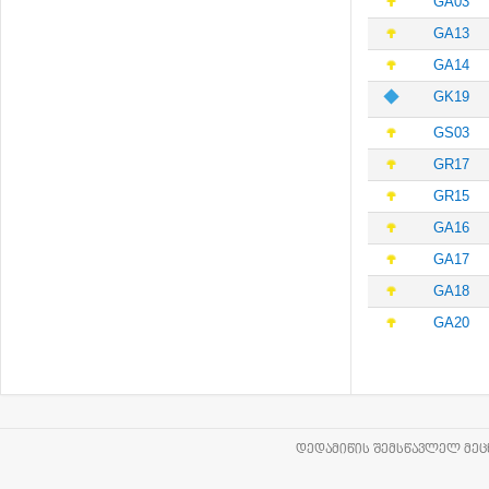
GA03
GA13
GA14
GK19
GS03
GR17
GR15
GA16
GA17
GA18
GA20
ᲓᲔᲓᲐᲛᲘᲬᲘᲡ ᲨᲔᲛᲡᲬᲐᲕᲚᲔᲚ ᲛᲔᲪᲜ