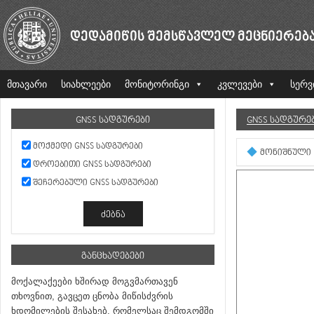
ᲓᲔᲓᲐᲛᲘᲬᲘᲡ ᲨᲔᲛᲡᲬᲐᲕᲚᲔᲚ ᲛᲔᲪᲜᲘᲔᲠᲔᲑ
მთავარი
სიახლეები
მონიტორინგი
კვლევები
სერვ
GNSS ᲡᲐᲓᲒᲣᲠᲔᲑᲘ
GNSS ᲡᲐᲓᲒᲣᲠᲔ
ᲛᲝᲥᲛᲔᲓᲘ GNSS ᲡᲐᲓᲒᲣᲠᲔᲑᲘ
ᲛᲝᲜᲘᲨᲜᲣᲚᲘ
ᲓᲠᲝᲔᲑᲘᲗᲘ GNSS ᲡᲐᲓᲒᲣᲠᲔᲑᲘ
ᲨᲔᲩᲔᲠᲔᲑᲣᲚᲘ GNSS ᲡᲐᲓᲒᲣᲠᲔᲑᲘ
ᲒᲐᲜᲪᲮᲐᲓᲔᲑᲔᲑᲘ
მოქალაქეები ხშირად მოგვმართავენ
თხოვნით, გავცეთ ცნობა მიწისძვრის
ხდომილების შესახებ, რომელსაც შემდგომში