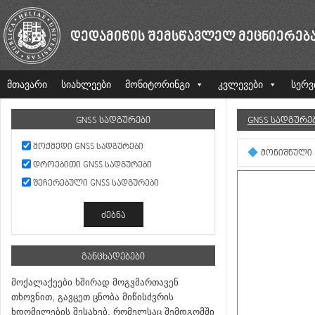
ᲓᲔᲓᲐᲛᲘᲬᲘᲡ ᲨᲔᲛᲡᲬᲐᲕᲚᲔᲚ ᲛᲔᲪᲜᲘᲔᲠᲔᲑ
მთავარი
სიახლეები
მონიტორინგი
კვლევები
სერვ
GNSS ᲡᲐᲓᲒᲣᲠᲔᲑᲘ
GNSS ᲡᲐᲓᲒᲣᲠᲔ
ᲛᲝᲥᲛᲔᲓᲘ GNSS ᲡᲐᲓᲒᲣᲠᲔᲑᲘ
ᲛᲝᲜᲘᲨᲜᲣᲚᲘ
ᲓᲠᲝᲔᲑᲘᲗᲘ GNSS ᲡᲐᲓᲒᲣᲠᲔᲑᲘ
ᲨᲔᲩᲔᲠᲔᲑᲣᲚᲘ GNSS ᲡᲐᲓᲒᲣᲠᲔᲑᲘ
ᲒᲐᲜᲪᲮᲐᲓᲔᲑᲔᲑᲘ
მოქალაქეები ხშირად მოგვმართავენ
თხოვნით, გავცეთ ცნობა მიწისძვრის
ხდომილების შესახებ, რომელსაც შემდგომში