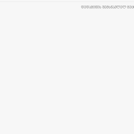
ᲓᲔᲓᲐᲛᲘᲬᲘᲡ ᲨᲔᲛᲡᲬᲐᲕᲚᲔᲚ ᲛᲔᲪᲜ