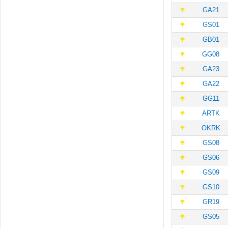
GA21
GS01
GB01
GG08
GA23
GA22
GG11
ARTK
OKRK
GS08
GS06
GS09
GS10
GR19
GS05