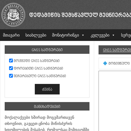
ᲓᲔᲓᲐᲛᲘᲬᲘᲡ ᲨᲔᲛᲡᲬᲐᲕᲚᲔᲚ ᲛᲔᲪᲜᲘᲔᲠᲔᲑ
მთავარი
სიახლეები
მონიტორინგი
კვლევები
სერვ
GNSS ᲡᲐᲓᲒᲣᲠᲔᲑᲘ
GNSS ᲡᲐᲓᲒᲣᲠᲔ
ᲛᲝᲥᲛᲔᲓᲘ GNSS ᲡᲐᲓᲒᲣᲠᲔᲑᲘ
ᲛᲝᲜᲘᲨᲜᲣᲚᲘ
ᲓᲠᲝᲔᲑᲘᲗᲘ GNSS ᲡᲐᲓᲒᲣᲠᲔᲑᲘ
ᲨᲔᲩᲔᲠᲔᲑᲣᲚᲘ GNSS ᲡᲐᲓᲒᲣᲠᲔᲑᲘ
ᲒᲐᲜᲪᲮᲐᲓᲔᲑᲔᲑᲘ
მოქალაქეები ხშირად მოგვმართავენ
თხოვნით, გავცეთ ცნობა მიწისძვრის
ხდომილების შესახებ, რომელსაც შემდგომში