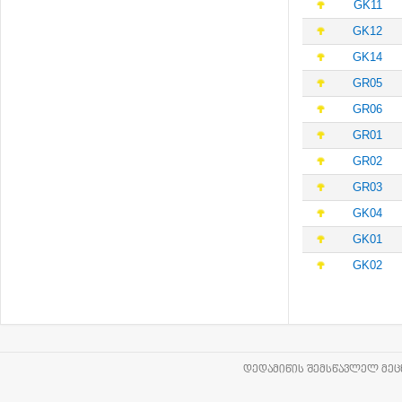
GK11
GK12
GK14
GR05
GR06
GR01
GR02
GR03
GK04
GK01
GK02
ᲓᲔᲓᲐᲛᲘᲬᲘᲡ ᲨᲔᲛᲡᲬᲐᲕᲚᲔᲚ ᲛᲔᲪᲜ