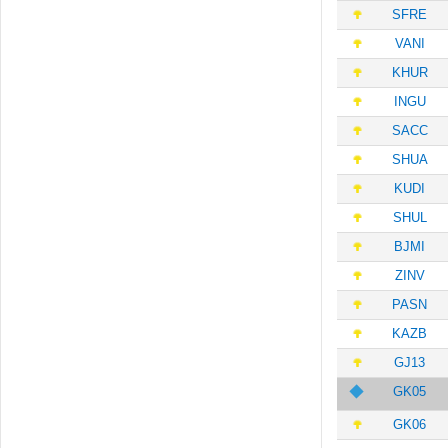
SFRE
VANI
KHUR
INGU
SACC
SHUA
KUDI
SHUL
BJMI
ZINV
PASN
KAZB
GJ13
GK05
GK06