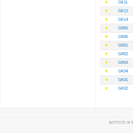
GK11
GK12
GK14
GR05
GR06
GR01
GR02
GR03
GK04
GK01
GK02
INSTITUTE OF 