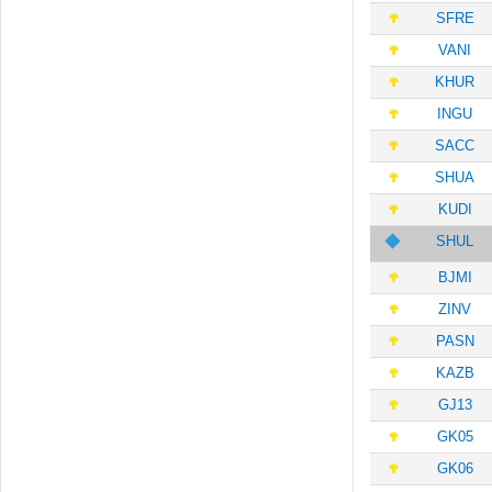
SFRE
VANI
KHUR
INGU
SACC
SHUA
KUDI
SHUL
BJMI
ZINV
PASN
KAZB
GJ13
GK05
GK06