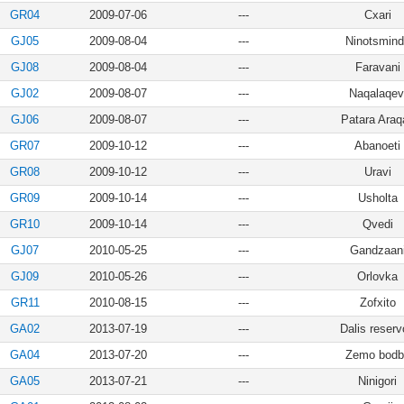
GR04
2009-07-06
---
Cxari
GJ05
2009-08-04
---
Ninotsmind
GJ08
2009-08-04
---
Faravani
GJ02
2009-08-07
---
Naqalaqev
GJ06
2009-08-07
---
Patara Araqa
GR07
2009-10-12
---
Abanoeti
GR08
2009-10-12
---
Uravi
GR09
2009-10-14
---
Usholta
GR10
2009-10-14
---
Qvedi
GJ07
2010-05-25
---
Gandzaan
GJ09
2010-05-26
---
Orlovka
GR11
2010-08-15
---
Zofxito
GA02
2013-07-19
---
Dalis reserv
GA04
2013-07-20
---
Zemo bodb
GA05
2013-07-21
---
Ninigori