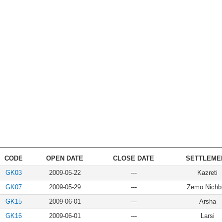
CODE
OPEN DATE
CLOSE DATE
SETTLEME
GK03
2009-05-22
---
Kazreti
GK07
2009-05-29
---
Zemo Nichbi
GK15
2009-06-01
---
Arsha
GK16
2009-06-01
---
Larsi