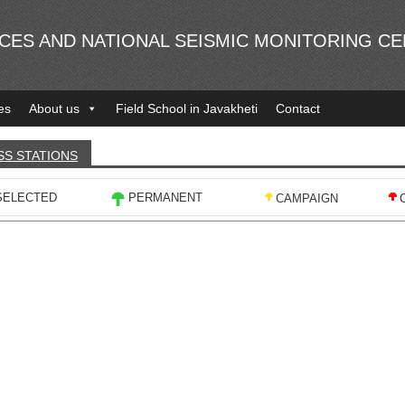
NCES AND NATIONAL SEISMIC MONITORING C
es
About us
Field School in Javakheti
Contact
SS STATIONS
SELECTED
PERMANENT
CAMPAIGN