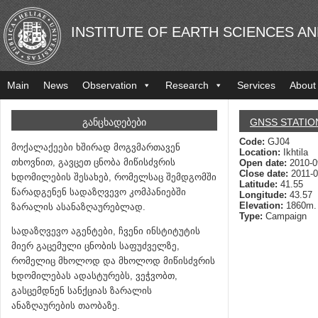
INSTITUTE OF EARTH SCIENCES A
Main
News
Observation
Research
Services
About
ᲒᲐᲜᲪᲮᲐᲓᲔᲑᲔᲑᲘ
GNSS STATIO
Code:
GJ04
მოქალაქეები ხშირად მოგვმართავენ
Location:
Ikhtila
თხოვნით, გავცეთ ცნობა მიწისძვრის
Open date:
2010-0
Close date:
2011-0
ხდომილების შესახებ, რომელსაც შემდგომში
Latitude:
41.55
წარადგენენ სადაზღვევო კომპანიებში
Longitude:
43.57
Elevation:
1860m.
ზარალის ასანაზღაურებლად.
Type:
Campaign
სადაზღვევო აგენტები, ჩვენი ინსტიტუტის
მიერ გაცემული ცნობის საფუძველზე,
რომელიც მხოლოდ და მხოლოდ მიწისძვრის
ხდომილებას ადასტურებს, ვეჭვობთ,
გასცემდნენ სანქციას ზარალის
ანაზღაურების თაობაზე.