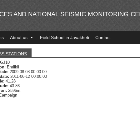
NCES AND NATIONAL SEISMIC MONITORING C
es
About us
Field School in Javakheti
Contact
SS STATIONS
GJ10
ion:
Emlikli
date:
2009-08-08 00:00:00
date:
2011-06-12 00:00:00
de:
41.28
tude:
43.86
ion:
2596m.
Campaign