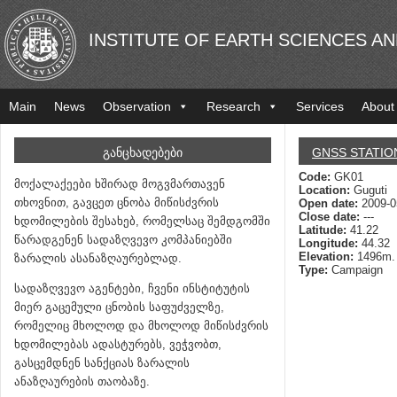
INSTITUTE OF EARTH SCIENCES A
Main
News
Observation
Research
Services
About
ᲒᲐᲜᲪᲮᲐᲓᲔᲑᲔᲑᲘ
GNSS STATIO
Code:
GK01
მოქალაქეები ხშირად მოგვმართავენ
Location:
Guguti
თხოვნით, გავცეთ ცნობა მიწისძვრის
Open date:
2009-0
Close date:
---
ხდომილების შესახებ, რომელსაც შემდგომში
Latitude:
41.22
წარადგენენ სადაზღვევო კომპანიებში
Longitude:
44.32
Elevation:
1496m.
ზარალის ასანაზღაურებლად.
Type:
Campaign
სადაზღვევო აგენტები, ჩვენი ინსტიტუტის
მიერ გაცემული ცნობის საფუძველზე,
რომელიც მხოლოდ და მხოლოდ მიწისძვრის
ხდომილებას ადასტურებს, ვეჭვობთ,
გასცემდნენ სანქციას ზარალის
ანაზღაურების თაობაზე.