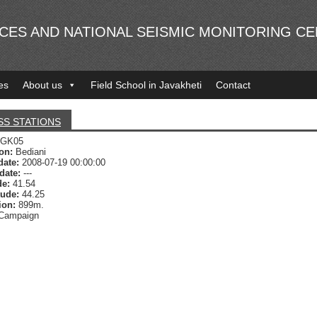
NCES AND NATIONAL SEISMIC MONITORING C
es
About us
Field School in Javakheti
Contact
SS STATIONS
GK05
ion:
Bediani
date:
2008-07-19 00:00:00
date:
---
de:
41.54
tude:
44.25
ion:
899m.
Campaign