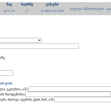
მაგ
სიღრმე
გან/გრძ
ქალაქი ამბროლაური - და
ml=4.34
17
42.4841/43.0586
ლზე
ის ტიპი
ა, ეკლესია, ა,შ.)
ბის რაოდენობა)
ი, ბლოკი, აგურის, ქვის, ხის, ა.შ)