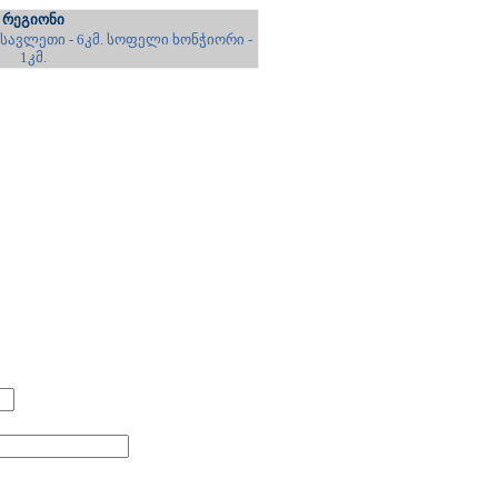
რეგიონი
სავლეთი - 6კმ. სოფელი ხონჭიორი -
1კმ.