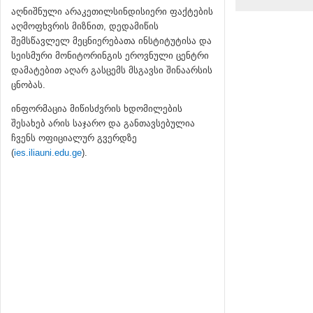
აღნიშნული არაკეთილსინდისიერი ფაქტების
Luk
FULL NAME:
ACADEMIC DEGR
აღმოფხვრის მიზნით, დედამიწის
Male
GENDER:
DEPARTMENT:
Departme
შემსწავლელ მეცნიერებათა ინსტიტუტისა და
Junior
POSITION:
სეისმური მონიტორინგის ეროვნული ცენტრი
დამატებით აღარ გასცემს მსგავსი შინაარსის
ცნობას.
ინფორმაცია მიწისძვრის ხდომილების
შესახებ არის საჯარო და განთავსებულია
ჩვენს ოფიციალურ გვერდზე
(
ies.iliauni.edu.ge
).