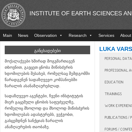
INSTITUTE OF EARTH SCIENCES A
Main
News
Observation
Research
Services
About
LUKA VARS
ᲒᲐᲜᲪᲮᲐᲓᲔᲑᲔᲑᲘ
PERSONAL DATA
მოქალაქეები ხშირად მოგვმართავენ
თხოვნით, გავცეთ ცნობა მიწისძვრის
PROFESSIONAL A
ხდომილების შესახებ, რომელსაც შემდგომში
წარადგენენ სადაზღვევო კომპანიებში
EDUCATION
ზარალის ასანაზღაურებლად.
TRAININGS
სადაზღვევო აგენტები, ჩვენი ინსტიტუტის
მიერ გაცემული ცნობის საფუძველზე,
WORK EXPERIEN
რომელიც მხოლოდ და მხოლოდ მიწისძვრის
ხდომილებას ადასტურებს, ვეჭვობთ,
PUBLICATIONS /
გასცემდნენ სანქციას ზარალის
ანაზღაურების თაობაზე.
FORUMS / CONF