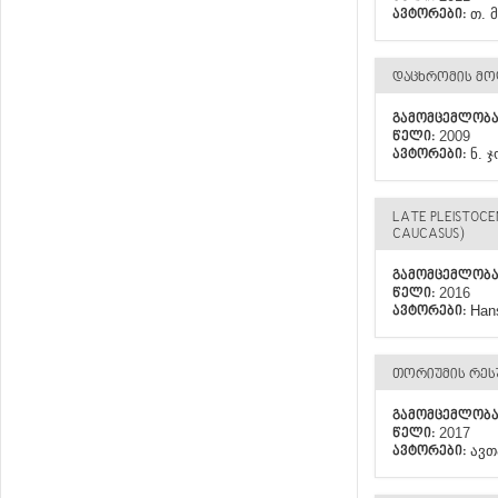
თ. 
ᲐᲕᲢᲝᲠᲔᲑᲘ:
ᲓᲐᲪᲮᲠᲝᲛᲘᲡ ᲛᲝᲓ
ᲒᲐᲛᲝᲛᲪᲔᲛᲚᲝᲑ
2009
ᲬᲔᲚᲘ:
ნ. 
ᲐᲕᲢᲝᲠᲔᲑᲘ:
LATE PLEISTOCE
CAUCASUS)
ᲒᲐᲛᲝᲛᲪᲔᲛᲚᲝᲑ
2016
ᲬᲔᲚᲘ:
Hans
ᲐᲕᲢᲝᲠᲔᲑᲘ:
ᲗᲝᲠᲘᲣᲛᲘᲡ ᲠᲔᲡᲣ
ᲒᲐᲛᲝᲛᲪᲔᲛᲚᲝᲑ
2017
ᲬᲔᲚᲘ:
ავთ
ᲐᲕᲢᲝᲠᲔᲑᲘ: