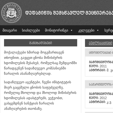
ᲓᲔᲓᲐᲛᲘᲬᲘᲡ ᲨᲔᲛᲡᲬᲐᲕᲚᲔᲚ ᲛᲔᲪᲜᲘᲔᲠᲔᲑ
მთავარი
სიახლეები
მონიტორინგი
კვლევები
სერვ
ᲒᲐᲜᲪᲮᲐᲓᲔᲑᲔᲑᲘ
ᲞᲣᲑᲚᲘᲙᲐᲪᲘᲔᲑᲘ
მოქალაქეები ხშირად მოგვმართავენ
ᲪᲓᲝᲛᲘᲚᲔᲑᲔᲑᲘ 
თხოვნით, გავცეთ ცნობა მიწისძვრის
ᲒᲐᲛᲝᲛᲪᲔᲛᲚᲝᲑ
ხდომილების შესახებ, რომელსაც შემდგომში
2011
ᲬᲔᲚᲘ:
წარადგენენ სადაზღვევო კომპანიებში
მ. 
ᲐᲕᲢᲝᲠᲔᲑᲘ:
ზარალის ასანაზღაურებლად.
სადაზღვევო აგენტები, ჩვენი ინსტიტუტის
ᲡᲐᲥᲐᲠᲗᲕᲔᲚᲝᲡ Ტ
მიერ გაცემული ცნობის საფუძველზე,
რომელიც მხოლოდ და მხოლოდ მიწისძვრის
ᲒᲐᲛᲝᲛᲪᲔᲛᲚᲝᲑ
ხდომილებას ადასტურებს, ვეჭვობთ,
2012
ᲬᲔᲚᲘ:
კ.ვ
ᲐᲕᲢᲝᲠᲔᲑᲘ:
გასცემდნენ სანქციას ზარალის
ანაზღაურების თაობაზე.