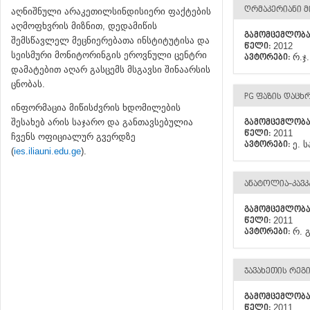
ᲦᲠᲛᲐᲙᲔᲠᲘᲐᲜᲘ Მ
აღნიშნული არაკეთილსინდისიერი ფაქტების
აღმოფხვრის მიზნით, დედამიწის
ᲒᲐᲛᲝᲛᲪᲔᲛᲚᲝᲑ
შემსწავლელ მეცნიერებათა ინსტიტუტისა და
2012
ᲬᲔᲚᲘ:
სეისმური მონიტორინგის ეროვნული ცენტრი
რ.ჯ
ᲐᲕᲢᲝᲠᲔᲑᲘ:
დამატებით აღარ გასცემს მსგავსი შინაარსის
ცნობას.
PG ᲤᲐᲖᲘᲡ ᲓᲐᲪ
ინფორმაცია მიწისძვრის ხდომილების
შესახებ არის საჯარო და განთავსებულია
ᲒᲐᲛᲝᲛᲪᲔᲛᲚᲝᲑ
2011
ᲬᲔᲚᲘ:
ჩვენს ოფიციალურ გვერდზე
ე. 
ᲐᲕᲢᲝᲠᲔᲑᲘ:
(
ies.iliauni.edu.ge
).
ᲐᲜᲐᲢᲝᲚᲘᲐ-ᲙᲐᲕ
ᲒᲐᲛᲝᲛᲪᲔᲛᲚᲝᲑ
2011
ᲬᲔᲚᲘ:
რ. 
ᲐᲕᲢᲝᲠᲔᲑᲘ:
ᲯᲐᲕᲐᲮᲔᲗᲘᲡ ᲠᲔᲒ
ᲒᲐᲛᲝᲛᲪᲔᲛᲚᲝᲑ
2011
ᲬᲔᲚᲘ: