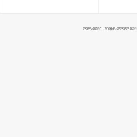
ᲓᲔᲓᲐᲛᲘᲬᲘᲡ ᲨᲔᲛᲡᲬᲐᲕᲚᲔᲚ ᲛᲔᲪᲜ