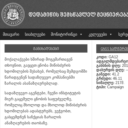
ᲓᲔᲓᲐᲛᲘᲬᲘᲡ ᲨᲔᲛᲡᲬᲐᲕᲚᲔᲚ ᲛᲔᲪᲜᲘᲔᲠᲔᲑ
მთავარი
სიახლეები
მონიტორინგი
კვლევები
სერვ
ᲒᲐᲜᲪᲮᲐᲓᲔᲑᲔᲑᲘ
GNSS ᲡᲐᲓᲒᲣᲠᲔ
კოდი:
GA12
მოქალაქეები ხშირად მოგვმართავენ
ადგილმდებარეო
თხოვნით, გავცეთ ცნობა მიწისძვრის
გახსნის დღე:
201
დახურვის დღე:
--
ხდომილების შესახებ, რომელსაც შემდგომში
განედი:
41.2
წარადგენენ სადაზღვევო კომპანიებში
გრძედი:
46.11
სიმაღლე:
217მ.
ზარალის ასანაზღაურებლად.
ტიპი:
Campaign
სადაზღვევო აგენტები, ჩვენი ინსტიტუტის
მიერ გაცემული ცნობის საფუძველზე,
რომელიც მხოლოდ და მხოლოდ მიწისძვრის
ხდომილებას ადასტურებს, ვეჭვობთ,
გასცემდნენ სანქციას ზარალის
ანაზღაურების თაობაზე.