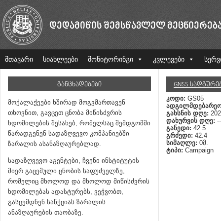
ᲓᲔᲓᲐᲛᲘᲬᲘᲡ ᲨᲔᲛᲡᲬᲐᲕᲚᲔᲚ ᲛᲔᲪᲜᲘᲔᲠᲔᲑ
მთავარი
სიახლეები
მონიტორინგი
კვლევები
სერვ
ᲒᲐᲜᲪᲮᲐᲓᲔᲑᲔᲑᲘ
GNSS ᲡᲐᲓᲒᲣᲠᲔ
კოდი:
GS05
მოქალაქეები ხშირად მოგვმართავენ
ადგილმდებარეო
თხოვნით, გავცეთ ცნობა მიწისძვრის
გახსნის დღე:
202
დახურვის დღე:
--
ხდომილების შესახებ, რომელსაც შემდგომში
განედი:
42.5
წარადგენენ სადაზღვევო კომპანიებში
გრძედი:
42.4
სიმაღლე:
0მ.
ზარალის ასანაზღაურებლად.
ტიპი:
Campaign
სადაზღვევო აგენტები, ჩვენი ინსტიტუტის
მიერ გაცემული ცნობის საფუძველზე,
რომელიც მხოლოდ და მხოლოდ მიწისძვრის
ხდომილებას ადასტურებს, ვეჭვობთ,
გასცემდნენ სანქციას ზარალის
ანაზღაურების თაობაზე.