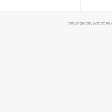
ᲓᲔᲓᲐᲛᲘᲬᲘᲡ ᲨᲔᲛᲡᲬᲐᲕᲚᲔᲚ ᲛᲔᲪᲜ