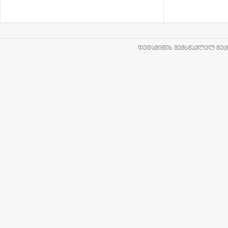
ᲓᲔᲓᲐᲛᲘᲬᲘᲡ ᲨᲔᲛᲡᲬᲐᲕᲚᲔᲚ ᲛᲔᲪᲜ