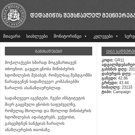
ᲓᲔᲓᲐᲛᲘᲬᲘᲡ ᲨᲔᲛᲡᲬᲐᲕᲚᲔᲚ ᲛᲔᲪᲜᲘᲔᲠᲔᲑ
მთავარი
სიახლეები
მონიტორინგი
კვლევები
სერვ
ᲒᲐᲜᲪᲮᲐᲓᲔᲑᲔᲑᲘ
GNSS ᲡᲐᲓᲒᲣᲠᲔ
კოდი:
GR11
მოქალაქეები ხშირად მოგვმართავენ
ადგილმდებარეო
თხოვნით, გავცეთ ცნობა მიწისძვრის
გახსნის დღე:
201
დახურვის დღე:
--
ხდომილების შესახებ, რომელსაც შემდგომში
განედი:
42.86
წარადგენენ სადაზღვევო კომპანიებში
გრძედი:
43.44
სიმაღლე:
2311მ.
ზარალის ასანაზღაურებლად.
ტიპი:
Campaign
სადაზღვევო აგენტები, ჩვენი ინსტიტუტის
მიერ გაცემული ცნობის საფუძველზე,
რომელიც მხოლოდ და მხოლოდ მიწისძვრის
ხდომილებას ადასტურებს, ვეჭვობთ,
გასცემდნენ სანქციას ზარალის
ანაზღაურების თაობაზე.