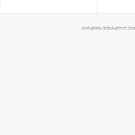
ᲓᲔᲓᲐᲛᲘᲬᲘᲡ ᲨᲔᲛᲡᲬᲐᲕᲚᲔᲚ ᲛᲔᲪᲜ