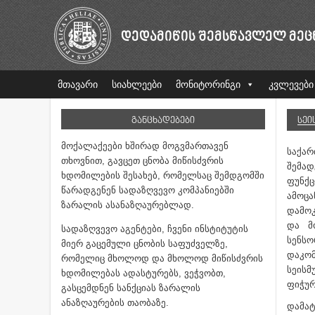
ᲓᲔᲓᲐᲛᲘᲬᲘᲡ ᲨᲔᲛᲡᲬᲐᲕᲚᲔᲚ ᲛᲔᲪ
მთავარი
სიახლეები
მონიტორინგი
კვლევები
ᲒᲐᲜᲪᲮᲐᲓᲔᲑᲔᲑᲘ
ᲡᲔᲘ
მოქალაქეები ხშირად მოგვმართავენ
საქა
თხოვნით, გავცეთ ცნობა მიწისძვრის
შემად
ხდომილების შესახებ, რომელსაც შემდგომში
ფუნქც
წარადგენენ სადაზღვევო კომპანიებში
ამოცა
ზარალის ასანაზღაურებლად.
დამოკ
და მ
სადაზღვევო აგენტები, ჩვენი ინსტიტუტის
სენს
მიერ გაცემული ცნობის საფუძველზე,
დაკომ
რომელიც მხოლოდ და მხოლოდ მიწისძვრის
სეისმ
ხდომილებას ადასტურებს, ვეჭვობთ,
ფიჭურ
გასცემდნენ სანქციას ზარალის
ანაზღაურების თაობაზე.
დამატ