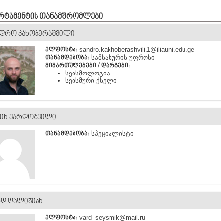
ᲠᲢᲐᲛᲔᲜᲢᲘᲡ ᲗᲐᲜᲐᲛᲨᲠᲝᲛᲚᲔᲑᲘ
ᲜᲓᲠᲝ ᲙᲐᲮᲝᲑᲔᲠᲐᲨᲕᲘᲚᲘ
sandro.kakhoberashvili.1@iliauni.edu.ge
ᲔᲚᲤᲝᲡᲢᲐ:
სამსახურის უფროსი
ᲗᲐᲜᲐᲛᲓᲔᲑᲝᲑᲐ:
ᲛᲘᲛᲐᲠᲗᲣᲚᲔᲑᲔᲑᲘ / ᲓᲐᲠᲒᲔᲑᲘ:
სეისმოლოგია
სეისმური ქსელი
ᲘᲜ ᲕᲐᲠᲓᲝᲨᲕᲘᲚᲘ
სპეციალისტი
ᲗᲐᲜᲐᲛᲓᲔᲑᲝᲑᲐ:
ᲠᲓ ᲦᲐᲚᲘᲯᲘᲐᲜ
vard_seysmik@mail.ru
ᲔᲚᲤᲝᲡᲢᲐ: