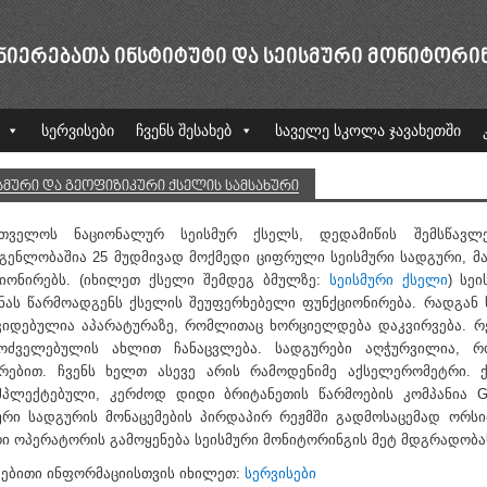
ᲜᲘᲔᲠᲔᲑᲐᲗᲐ ᲘᲜᲡᲢᲘᲢᲣᲢᲘ ᲓᲐ ᲡᲔᲘᲡᲛᲣᲠᲘ ᲛᲝᲜᲘᲢᲝᲠᲘ
სერვისები
ჩვენს შესახებ
საველე სკოლა ჯავახეთში
ᲡᲛᲣᲠᲘ ᲓᲐ ᲒᲔᲝᲤᲘᲖᲘᲙᲣᲠᲘ ᲥᲡᲔᲚᲘᲡ ᲡᲐᲛᲡᲐᲮᲣᲠᲘ
რთველოს ნაციონალურ სეისმურ ქსელს, დედამიწის შემსწავლ
გენლობაშია 25 მუდმივად მოქმედი ციფრული სეისმური სადგური, მა
იონირებს. (იხილეთ ქსელი შემდეგ ბმულზე:
სეისმური ქსელი
) სე
ნას წარმოადგენს ქსელის შეუფერხებელი ფუნქციონირება. რადგან 
იდებულია აპარატურაზე, რომლითაც ხორციელდება დაკვირვება. რ
ოძველებულის ახლით ჩანაცვლება. სადგურები აღჭურვილია, 
ორებით. ჩვენს ხელთ ასევე არის რამოდენიმე აქსელერომეტრი.
პლექტებული, კერძოდ დიდი ბრიტანეთის წარმოების კომპანია Gu
ური სადგურის მონაცემების პირდაპირ რეჟმში გადმოსაცემად ორს
ი ოპერატორის გამოყენება სეისმური მონიტორინგის მეტ მდგრადობა
ებითი ინფორმაციისთვის იხილეთ:
სერვისები